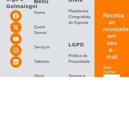
Menu
Golmaisgol
Plataforma
Home
Receba
Cinegrafista
as
do Esporte
Quem
novidade
Somos
em
seu
LGPD
Serviços
e-
Política de
mail
Talentos
Privacidade
Seu
nome
Sócio
Termos e
Golmaisgol
Condições
Número
Contato
de
telefone
Blog
Seu
melhor