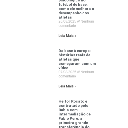
psicológico no
futebol de base:
como ele melhora o
desempenho dos
atletas
26/08/2025
Nenhum
comentário
Leia Mais »
Da base à europa:
histórias reais de
atletas que
começaram com um
vídeo
07/08/2025
Nenhum
comentário
Leia Mais »
Heitor Rocato é
contratado pelo
Bahia com
intermediação de
Fábio Pere: a
primeira grande
transferência do