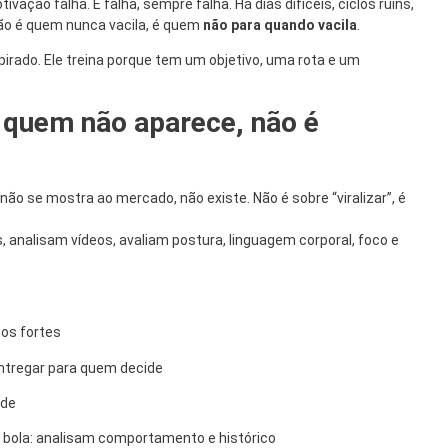
vação falha. E falha, sempre falha. Há dias difíceis, ciclos ruins,
ão é quem nunca vacila, é quem
não para quando vacila
.
pirado. Ele treina porque tem um objetivo, uma rota e um
e: quem não aparece, não é
ão se mostra ao mercado, não existe. Não é sobre “viralizar”, é
, analisam vídeos, avaliam postura, linguagem corporal, foco e
tos fortes
ntregar para quem decide
ade
 bola: analisam comportamento e histórico