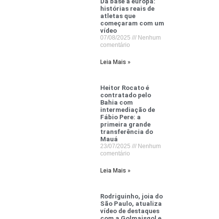
Da base à europa:
histórias reais de
atletas que
começaram com um
vídeo
07/08/2025
Nenhum
comentário
Leia Mais »
Heitor Rocato é
contratado pelo
Bahia com
intermediação de
Fábio Pere: a
primeira grande
transferência do
Mauá
23/07/2025
Nenhum
comentário
Leia Mais »
Rodriguinho, joia do
São Paulo, atualiza
vídeo de destaques
com a Golmaisgol e