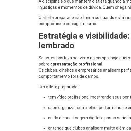
A disciplina é o que mantém o atleta quando a moti
injustiças e momentos de dúvida. Quem chega n
O atleta preparado não treina só quando está ins
compromisso consigo mesmo.
Estratégia e visibilidad
lembrado
Se antes bastava ser visto no campo, hoje quem n
sobre
apresentação profissional
.
Os clubes, olheiros e empresários analisam perfis
comportamento fora de campo.
Um atleta preparado:
tem vídeo profissional mostrando seus pon
sabe organizar sua melhor performance e e
cuida de sua imagem digital e passa seried
entende que clubes analisam muito além da