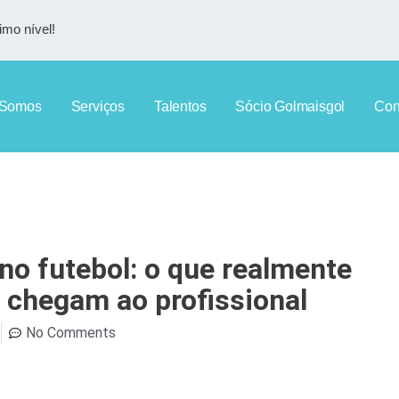
imo nível!
Somos
Serviços
Talentos
Sócio Golmaisgol
Con
no futebol: o que realmente
e chegam ao profissional
No Comments