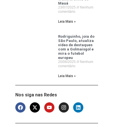
Mauá
23/07/2025
Nenhum
comentário
Leia Mais »
Rodriguinho, joia do
São Paulo, atualiza
vídeo de destaques
com a Golmaisgol e
mira o futebol
europeu
20/06/2025
Nenhum
comentário
Leia Mais »
Nos siga nas Redes