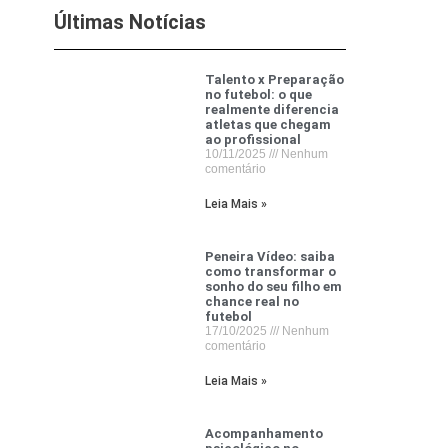
Últimas Notícias
Talento x Preparação
no futebol: o que
realmente diferencia
atletas que chegam
ao profissional
10/11/2025
Nenhum
comentário
Leia Mais »
Peneira Vídeo: saiba
como transformar o
sonho do seu filho em
chance real no
futebol
17/10/2025
Nenhum
comentário
Leia Mais »
Acompanhamento