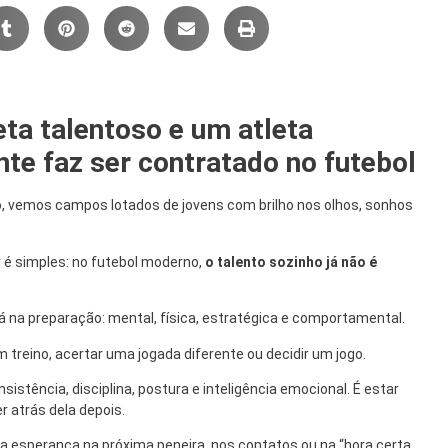
eta talentoso e um atleta
te faz ser contratado no futebol
o, vemos campos lotados de jovens com brilho nos olhos, sonhos
é simples: no futebol moderno,
o talento sozinho já não é
 na preparação: mental, física, estratégica e comportamental.
treino, acertar uma jogada diferente ou decidir um jogo.
sistência, disciplina, postura e inteligência emocional. É estar
r atrás dela depois.
a esperança na próxima peneira, nos contatos ou na “hora certa