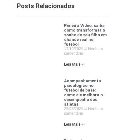
Posts Relacionados
Peneira Vídeo: saiba
como transformar o
sonho do seu filho em
chance real no
futebol
17/10/2025
Nenhum
comentário
Leia Mais »
Acompanhamento
psicológico no
futebol de base:
como ele melhora o
desempenho dos
atletas
26/08/2025
Nenhum
comentário
Leia Mais »