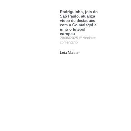
Rodriguinho, joia do
São Paulo, atualiza
vídeo de destaques
com a Golmaisgol e
mira o futebol
europeu
20/06/2025
Nenhum
comentário
Leia Mais »