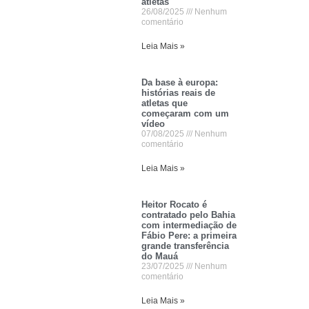
atletas
26/08/2025
Nenhum
comentário
Leia Mais »
Da base à europa:
histórias reais de
atletas que
começaram com um
vídeo
07/08/2025
Nenhum
comentário
Leia Mais »
Heitor Rocato é
contratado pelo Bahia
com intermediação de
Fábio Pere: a primeira
grande transferência
do Mauá
23/07/2025
Nenhum
comentário
Leia Mais »