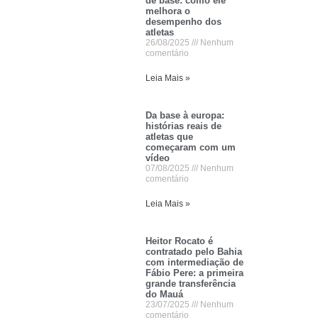
de base: como ele
melhora o
desempenho dos
atletas
26/08/2025
Nenhum
comentário
Leia Mais »
Da base à europa:
histórias reais de
atletas que
começaram com um
vídeo
07/08/2025
Nenhum
comentário
Leia Mais »
Heitor Rocato é
contratado pelo Bahia
com intermediação de
Fábio Pere: a primeira
grande transferência
do Mauá
23/07/2025
Nenhum
comentário