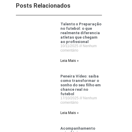
Posts Relacionados
Talento x Preparação
no futebol: o que
realmente diferencia
atletas que chegam
ao profissional
10/11/2025
Nenhum
comentário
Leia Mais »
Peneira Vídeo: saiba
como transformar o
sonho do seu filho em
chance real no
futebol
17/10/2025
Nenhum
comentário
Leia Mais »
Acompanhamento