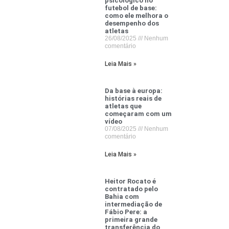
psicológico no
futebol de base:
como ele melhora o
desempenho dos
atletas
26/08/2025
Nenhum
comentário
Leia Mais »
Da base à europa:
histórias reais de
atletas que
começaram com um
vídeo
07/08/2025
Nenhum
comentário
Leia Mais »
Heitor Rocato é
contratado pelo
Bahia com
intermediação de
Fábio Pere: a
primeira grande
transferência do