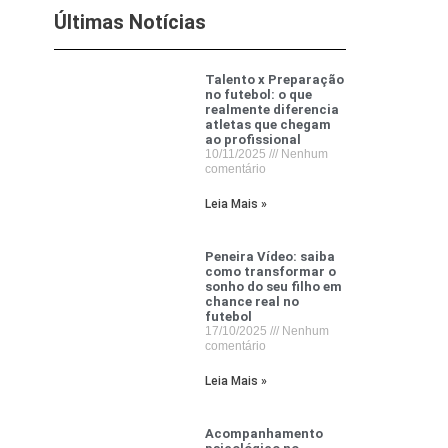
Últimas Notícias
Talento x Preparação
no futebol: o que
realmente diferencia
atletas que chegam
ao profissional
10/11/2025
Nenhum
comentário
Leia Mais »
Peneira Vídeo: saiba
como transformar o
sonho do seu filho em
chance real no
futebol
17/10/2025
Nenhum
comentário
Leia Mais »
Acompanhamento