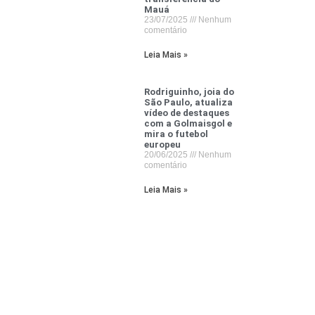
Mauá
23/07/2025
Nenhum
comentário
Leia Mais »
Rodriguinho, joia do
São Paulo, atualiza
vídeo de destaques
com a Golmaisgol e
mira o futebol
europeu
20/06/2025
Nenhum
comentário
Leia Mais »