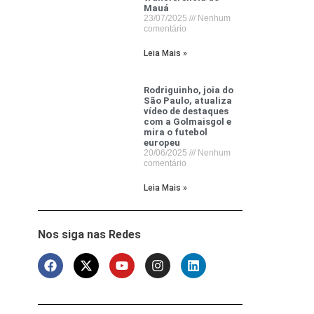
Mauá
23/07/2025
Nenhum
comentário
Leia Mais »
Rodriguinho, joia do
São Paulo, atualiza
vídeo de destaques
com a Golmaisgol e
mira o futebol
europeu
20/06/2025
Nenhum
comentário
Leia Mais »
Nos siga nas Redes