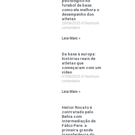
psicológico no
futebol de base:
como ele melhora o
desempenho dos
atletas
26/08/2025
Nenhum
comentário
Leia Mais »
Da base à europa:
histórias reais de
atletas que
começaram com um
vídeo
07/08/2025
Nenhum
comentário
Leia Mais »
Heitor Rocato é
contratado pelo
Bahia com
intermediação de
Fábio Pere: a
primeira grande
transferência do