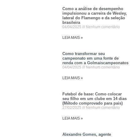
Como a análise de desempenho
impulsionou a carreira de Wesley,
lateral do Flamengo e da seleção
brasileira
04/04/2025
Nenhum comentário
LEIA MAIS »
Como transformar seu
campeonato em uma fonte de
renda com a Golmaiscampeonatos
04/04/2025
Nenhum comentário
LEIA MAIS »
Futebol de base: Como colocar
seu filho em um clube em 14 dias
(Método comprovado para pais)
27/02/2025
Nenhum comentário
LEIA MAIS »
Alexandre Gomes, agente