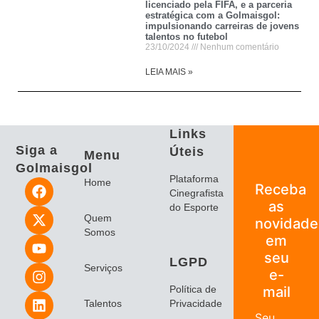
licenciado pela FIFA, e a parceria
estratégica com a Golmaisgol:
impulsionando carreiras de jovens
talentos no futebol
23/10/2024
Nenhum comentário
LEIA MAIS »
Links
Siga a
Úteis
Menu
Golmaisgol
Plataforma
Home
Receba
Cinegrafista
as
do Esporte
Quem
novidade
Somos
em
seu
LGPD
Serviços
e-
Política de
mail
Talentos
Privacidade
Seu