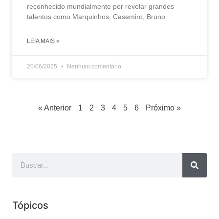
reconhecido mundialmente por revelar grandes
talentos como Marquinhos, Casemiro, Bruno
LEIA MAIS »
20/06/2025
Nenhum comentário
« Anterior
1
2
3
4
5
6
Próximo »
Tópicos