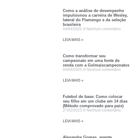
Como a análise de desempenho
impulsionou a carreira de Wesley,
lateral do Flamengo e da seleção
brasileira
04/04/2025
Nenhum comentário
LEIA MAIS »
Como transformar seu
campeonato em uma fonte de
renda com a Golmaiscampeonatos
04/04/2025
Nenhum comentário
LEIA MAIS »
Futebol de base: Como colocar
seu filho em um clube em 14 dias
(Método comprovado para pais)
27/02/2025
Nenhum comentário
LEIA MAIS »
Alexandre Gomes, agente