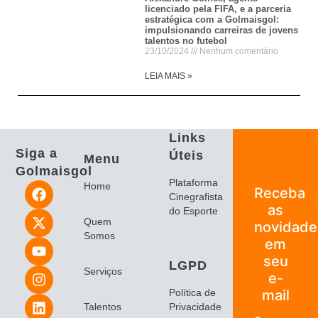
licenciado pela FIFA, e a parceria
estratégica com a Golmaisgol:
impulsionando carreiras de jovens
talentos no futebol
23/10/2024
Nenhum comentário
LEIA MAIS »
Links
Siga a
Úteis
Menu
Golmaisgol
Plataforma
Home
Receba
Cinegrafista
as
do Esporte
Quem
novidade
Somos
em
seu
LGPD
Serviços
e-
Política de
mail
Talentos
Privacidade