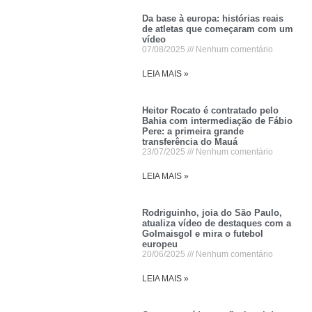
Da base à europa: histórias reais
de atletas que começaram com um
vídeo
07/08/2025
Nenhum comentário
LEIA MAIS »
Heitor Rocato é contratado pelo
Bahia com intermediação de Fábio
Pere: a primeira grande
transferência do Mauá
23/07/2025
Nenhum comentário
LEIA MAIS »
Rodriguinho, joia do São Paulo,
atualiza vídeo de destaques com a
Golmaisgol e mira o futebol
europeu
20/06/2025
Nenhum comentário
LEIA MAIS »