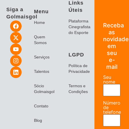
Links
Siga a
Úteis
Menu
Golmaisgol
Plataforma
Home
Receba
Cinegrafista
as
do Esporte
Quem
novidade
Somos
em
seu
LGPD
Serviços
e-
Política de
mail
Talentos
Privacidade
Seu
nome
Sócio
Termos e
Golmaisgol
Condições
Número
Contato
de
telefone
Blog