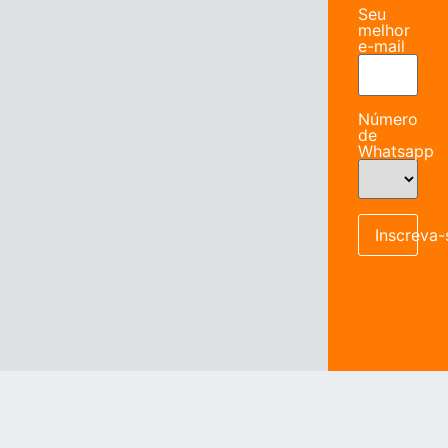
Seu
melhor
e-mail
Número
de
Whatsapp
Inscreva-