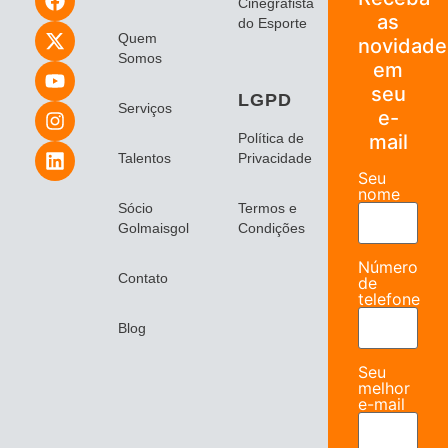
Cinegrafista
as
do Esporte
Quem
novidade
Somos
em
seu
LGPD
Serviços
e-
Política de
mail
Talentos
Privacidade
Seu
nome
Sócio
Termos e
Golmaisgol
Condições
Número
Contato
de
telefone
Blog
Seu
melhor
e-mail