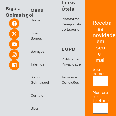
Links
Siga a
Úteis
Menu
Golmaisgol
Plataforma
Home
Receba
Cinegrafista
as
do Esporte
Quem
novidade
Somos
em
seu
LGPD
Serviços
e-
Política de
mail
Talentos
Privacidade
Seu
nome
Sócio
Termos e
Golmaisgol
Condições
Número
Contato
de
telefone
Blog