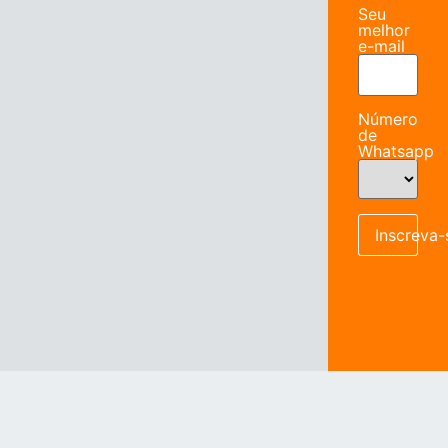
Seu
melhor
e-mail
Número
de
Whatsapp
Inscreva-