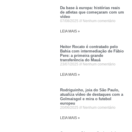
Da base à europa: histórias reais
de atletas que começaram com um
vídeo
07/08/2025
Nenhum comentário
LEIA MAIS »
Heitor Rocato é contratado pelo
Bahia com intermediação de Fábio
Pere: a primeira grande
transferência do Mauá
23/07/2025
Nenhum comentário
LEIA MAIS »
Rodriguinho, joia do São Paulo,
atualiza vídeo de destaques com a
Golmaisgol e mira o futebol
europeu
20/06/2025
Nenhum comentário
LEIA MAIS »