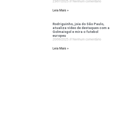
23/07/2025
Nenhum comentário
Leia Mais »
Rodriguinho, joia do São Paulo,
atualiza vídeo de destaques com a
Golmaisgol e mira o futebol
europeu
20/06/2025
Nenhum comentário
Leia Mais »